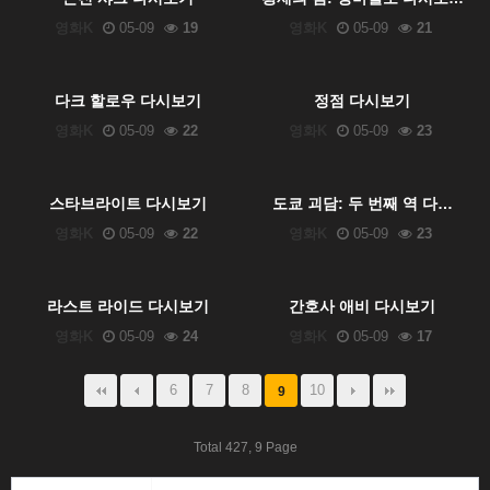
영화K
05-09
19
영화K
05-09
21
다크 할로우 다시보기
정점 다시보기
영화K
05-09
22
영화K
05-09
23
스타브라이트 다시보기
도쿄 괴담: 두 번째 역 다…
영화K
05-09
22
영화K
05-09
23
라스트 라이드 다시보기
간호사 애비 다시보기
영화K
05-09
24
영화K
05-09
17
6
7
8
10
9
Total 427,
9 Page