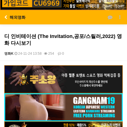
해외영화
디 인비테이션 (The Invitation,공포/스릴러,2022) 영
화 다시보기
영화K
24-11-24 13:58
254
0
본문