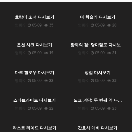
호랑이 소녀 다시보기
더 휘슬러 다시보기
영화K
05-09
35
영화K
05-09
20
온천 샤크 다시보기
황제의 검: 당마탈도 다시보…
영화K
05-09
19
영화K
05-09
21
다크 할로우 다시보기
정점 다시보기
영화K
05-09
22
영화K
05-09
23
스타브라이트 다시보기
도쿄 괴담: 두 번째 역 다…
영화K
05-09
22
영화K
05-09
23
라스트 라이드 다시보기
간호사 애비 다시보기