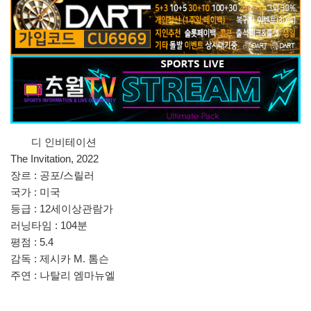
디 인비테이션
The Invitation, 2022
장르 : 공포/스릴러
국가 : 미국
등급 : 12세이상관람가
러닝타임 : 104분
평점 : 5.4
감독 : 제시카 M. 톰슨
주연 : 나탈리 엠마뉴엘