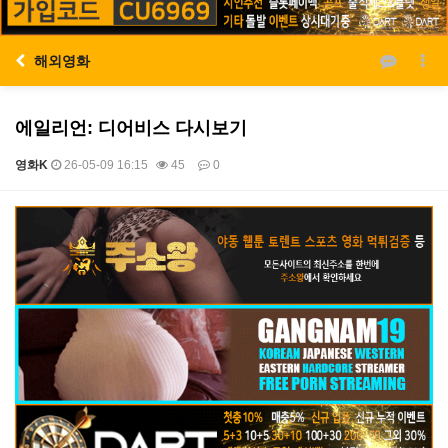
해외영화
에일리언: 디어비스 다시보기
영화K
26-05-09 16:15
45
0
본문