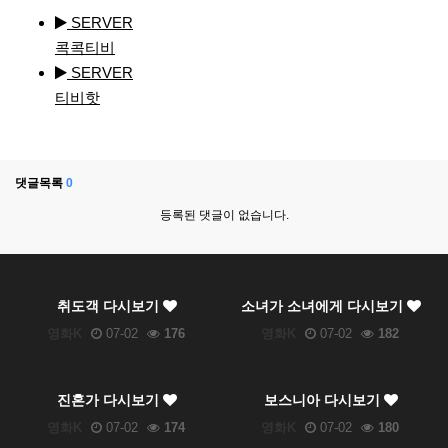
SERVER
콕콕티비
SERVER
티비핫
댓글목록
0
등록된 댓글이 없습니다.
취도객 다시보기
소녀가 소녀에게 다시보기
영화K
07-02
176
영화K
07-02
182
진혼가 다시보기
보스니아 다시보기
영화K
07-02
174
영화K
07-02
180