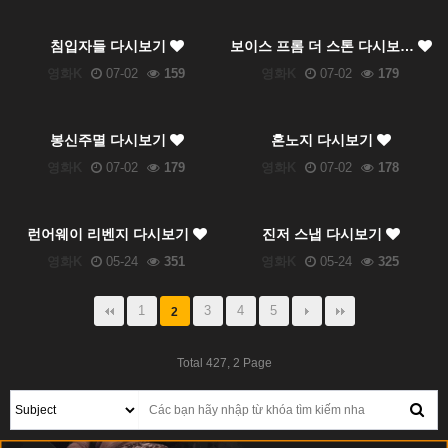
침입자들 다시보기
보이스 프롬 더 스톤 다시보…
영화K
07-02
159
영화K
07-02
179
봉신주멸 다시보기
혼노지 다시보기
영화K
07-02
179
영화K
07-02
178
런어웨이 리벤지 다시보기
진저 스냅 다시보기
영화K
05-24
351
영화K
05-24
325
1
3
4
5
2
Total 427,
2 Page