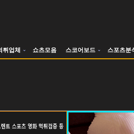
먹튀업체
쇼츠모음
스코어보드
스포츠분