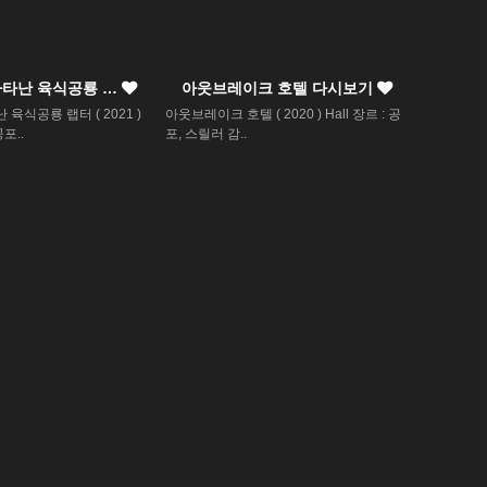
나타난 육식공룡 …
아웃브레이크 호텔 다시보기
육식공룡 랩터 ( 2021 )
아웃브레이크 호텔 ( 2020 ) Hall 장르 : 공
공포..
포, 스릴러 감..