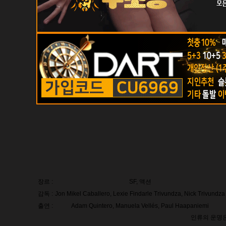
장르 :
SF, 액션
감독 :
Jon Mikel Caballero, Lexie Findarle Trivundza, Nick Trivundza
출연 :
Adam Quintero, Manuela Vellés, Paul Haapaniemi
인류의 운명은