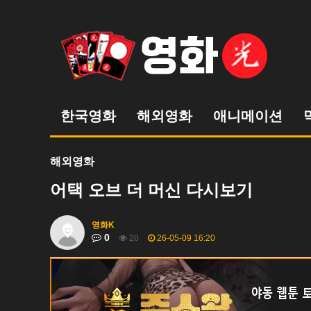
한국영화
해외영화
애니메이션
하위분류
#
초
월
해외영화
티
비
구
글
에
초
월
어택 오브 더 머신 다시보기
티
비
초
월
티
비.com
#
강
남
19
영화K
0
20
26-05-09 16:20