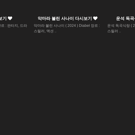
보기
악마라 불린 사나이 다시보기
운석 독
장르 : 판타지, 드라
악마라 불린 사나이 ( 2024 ) Diabeł 장르 :
운석 독곡식랑 ( 202
스릴러, 액션 ..
스릴러 ..