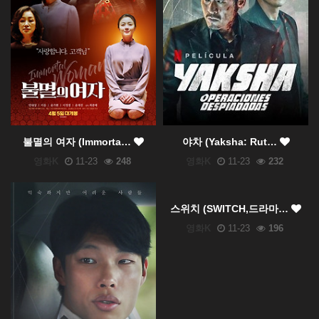
불멸의 여자 (Immorta…
야차 (Yaksha: Rut…
영화K
11-23
248
영화K
11-23
232
스위치 (SWITCH,드라마…
영화K
11-23
196