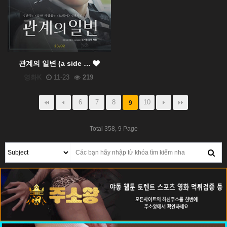
관계의 일변 (a side …
영화K
11-23
219
6
7
8
10
9
Total 358,
9 Page