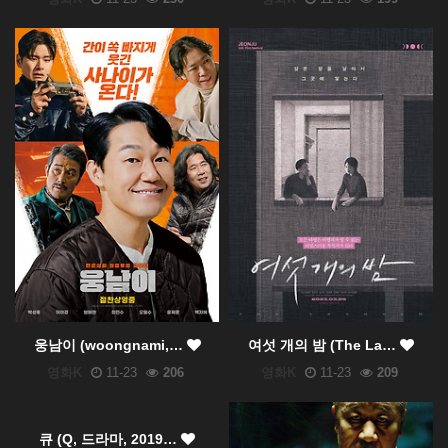
웅남이 (woongnami,…
여섯 개의 밤 (The La…
영화K
11-23
206
영화K
11-23
209
큐 (Q, 드라마, 2019…