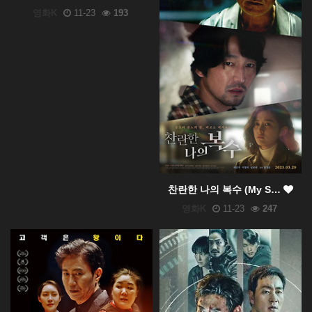
영화K
11-23
193
찬란한 나의 복수 (My S…
영화K
11-23
247