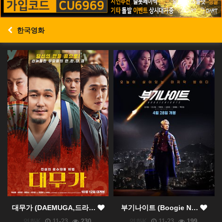
한국영화
대무가 (DAEMUGA,드라…
부기나이트 (Boogie N…
영화K
11-23
230
영화K
11-23
199