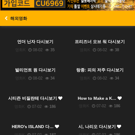
해외영화
언더 닌자 다시보기
프리즈너 오브 워 다시보기
영화K
08-02
35
영화K
08-02
38
발리언트 원 다시보기
랑종: 피의 저주 다시보기
영화K
08-02
34
영화K
08-02
34
시티즌 비질란테 다시보기
How to Make a K…
영화K
07-02
186
영화K
07-02
186
HERO's ISLAND 다…
시, 나리오 다시보기
영화K
07-02
187
영화K
07-02
186