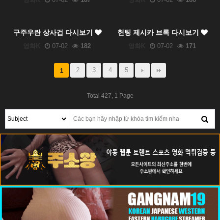
구주우란 상사겁 다시보기
헌팅 제시카 브록 다시보기
영화K
07-02
182
영화K
07-02
171
2
3
4
5
1
Total 427,
1 Page