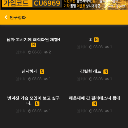
안구정화
남자 꼬시기에 최적화된 체형4
2
N
N
영화K
08-08
1
영화K
08-08
2
진지하게
강렬한 레드
N
N
영화K
08-08
1
영화K
08-08
1
벗겨진 가슴 모양이 보고 싶구
해운대에 간 필라테스녀 몸매
나..
N
N
영화K
08-08
1
영화K
08-08
1