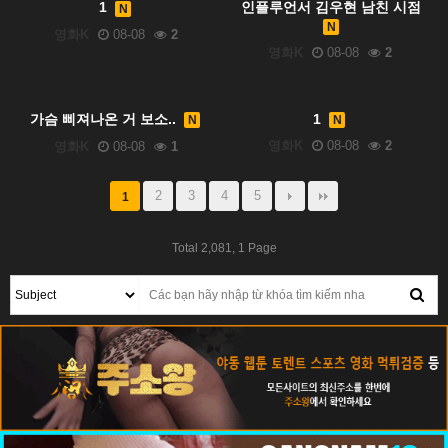
1
인플루언서 김우현 남친 시점
N
N
영화K
08-08
2
영화K
08-08
2
가슴 삐져나온 거 보소..
1
N
N
영화K
08-08
2
영화K
08-08
1
2
3
4
5
1
Total 2,081,
1 Page