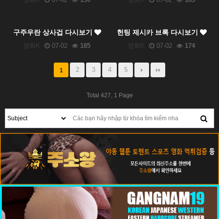
구주우란 상사겁 다시보기
헌팅 제시카 브록 다시보기
영화K
07-02
185
영화K
07-02
174
2
3
4
5
1
Total 427,
1 Page